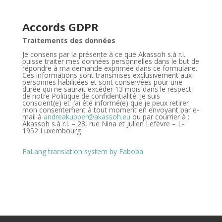
Accords GDPR
Traitements des données
Je consens par la présente à ce que Akassoh s.à r.l.
puisse traiter mes données personnelles dans le but de
répondre à ma demande exprimée dans ce formulaire.
Ces informations sont transmises exclusivement aux
personnes habilitées et sont conservées pour une
durée qui ne saurait excéder 13 mois dans le respect
de notre Politique de confidentialité. Je suis
conscient(e) et j’ai été informé(e) que je peux retirer
mon consentement à tout moment en envoyant par e-
mail à
andreakupper@akassoh.eu
ou par courrier à :
Akassoh s.à r.l. – 23, rue Nina et Julien Lefèvre – L-
1952 Luxembourg
FaLang translation system by Faboba